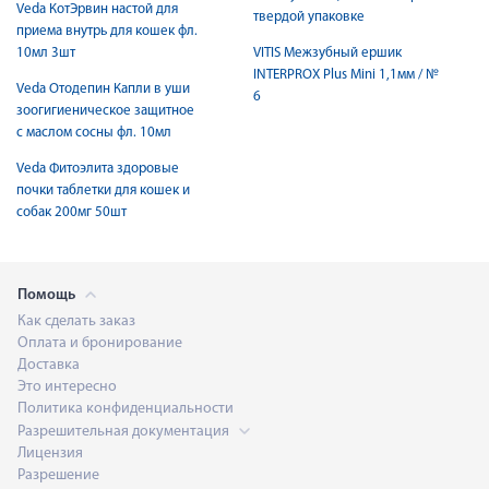
Veda КотЭрвин настой для
твердой упаковке
приема внутрь для кошек фл.
10мл 3шт
VITIS Межзубный ершик
INTERPROX Plus Mini 1,1мм / №
Veda Отодепин Капли в уши
6
зоогигиеническое защитное
с маслом сосны фл. 10мл
Veda Фитоэлита здоровые
почки таблетки для кошек и
собак 200мг 50шт
Помощь
Как сделать заказ
Оплата и бронирование
Доставка
Это интересно
Политика конфиденциальности
Разрешительная документация
Лицензия
Разрешение