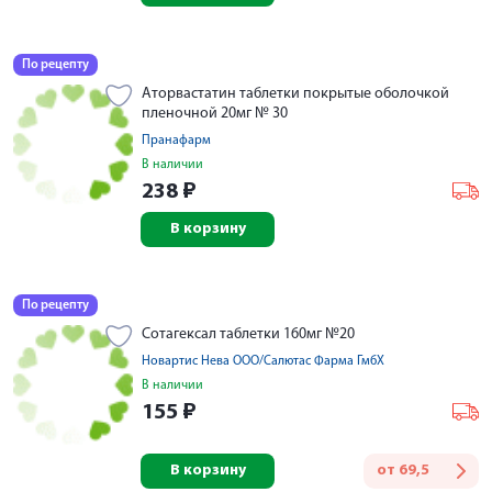
По рецепту
Аторвастатин таблетки покрытые оболочкой
пленочной 20мг № 30
Пранафарм
В наличии
238
₽
В корзину
По рецепту
Сотагексал таблетки 160мг №20
Новартис Нева ООО/Салютас Фарма ГмбХ
В наличии
155
₽
В корзину
от
69,5