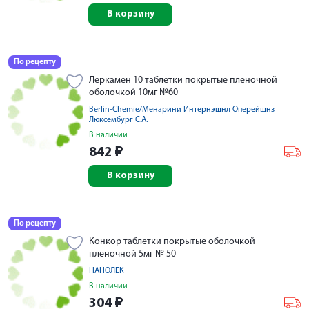
В корзину
По рецепту
Леркамен 10 таблетки покрытые пленочной
оболочкой 10мг №60
Berlin-Chemie/Менарини Интернэшнл Оперейшнз
Люксембург С.А.
В наличии
842
₽
В корзину
По рецепту
Конкор таблетки покрытые оболочкой
пленочной 5мг № 50
НАНОЛЕК
В наличии
304
₽