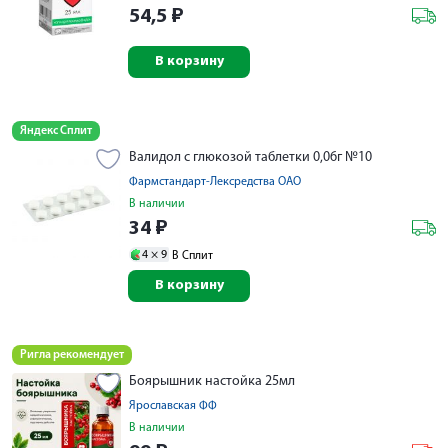
54,5
₽
В корзину
Яндекс Сплит
Валидол с глюкозой таблетки 0,06г №10
Фармстандарт-Лексредства ОАО
В наличии
34
₽
4 ×
9
В Сплит
В корзину
Ригла рекомендует
Боярышник настойка 25мл
Ярославская ФФ
В наличии