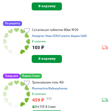
В корзину
По рецепту
Сотагексал таблетки 80мг №20
Новартис Нева ООО/Салютас Фарма ГмбХ
В наличии
103
₽
В корзину
Товар дня
Яндекс Сплит
Троксевазин гель 40г
Pharmachim/Balkanpharma
В наличии
510
459
₽
4 ×
115
В Сплит