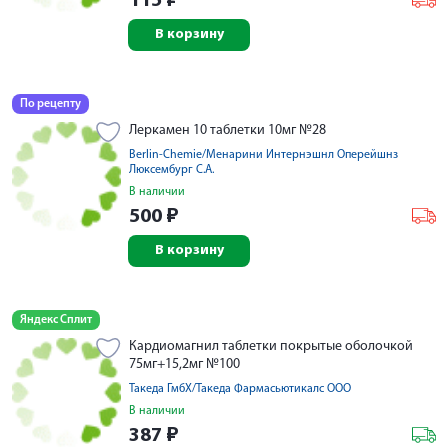
115
₽
В корзину
По рецепту
Леркамен 10 таблетки 10мг №28
Berlin-Chemie/Менарини Интернэшнл Оперейшнз
Люксембург С.А.
В наличии
500
₽
В корзину
Яндекс Сплит
Кардиомагнил таблетки покрытые оболочкой
75мг+15,2мг №100
Такеда ГмбХ/Такеда Фармасьютикалс ООО
В наличии
387
₽