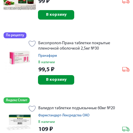
99
₽
В корзину
По рецепту
Бисопролол-Прана таблетки покрытые
пленочной оболочкой 2,5мг №30
Пранафарм
В наличии
99,5
₽
В корзину
Яндекс Сплит
Валидол таблетки подъязычные 60мг №20
Фармстандарт-Лексредства ОАО
В наличии
109
₽