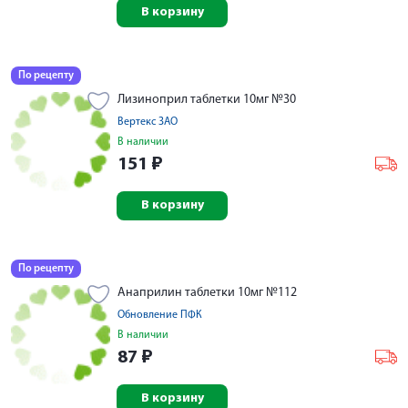
В корзину
По рецепту
Лизиноприл таблетки 10мг №30
Вертекс ЗАО
В наличии
151
₽
В корзину
По рецепту
Анаприлин таблетки 10мг №112
Обновление ПФК
В наличии
87
₽
В корзину