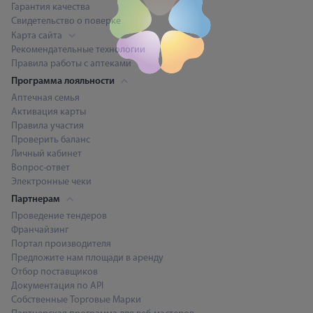
Гарантия качества
Свидетельство о поверке
Карта сайта
Рекомендательные технологии
Правила работы с аптеками
Программа лояльности
Аптечная семья
Активация карты
Правила участия
Проверить баланс
Личный кабинет
Вопрос-ответ
Электронные чеки
Партнерам
Проведение тендеров
Франчайзинг
Портал производителя
Предложите нам площади в аренду
Отбор поставщиков
Документация по API
Собственные Торговые Марки