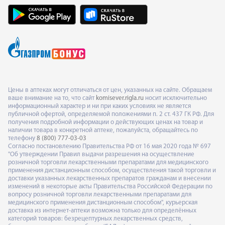
Цены в аптеках могут отличаться от цен, указанных на сайте. Обращаем
ваше внимание на то, что сайт
komisever.rigla.ru
носит исключительно
информационный характер и ни при каких условиях не является
публичной офертой, определяемой положениями п. 2 ст. 437 ГК РФ. Для
получения подробной информации о действующих ценах на товар и
наличии товара в конкретной аптеке, пожалуйста, обращайтесь по
телефону
8 (800) 777-03-03
Согласно постановлению Правительства РФ от 16 мая 2020 года № 697
"Об утверждении Правил выдачи разрешения на осуществление
розничной торговли лекарственными препаратами для медицинского
применения дистанционным способом, осуществления такой торговли и
доставки указанных лекарственных препаратов гражданам и внесении
изменений в некоторые акты Правительства Российской Федерации по
вопросу розничной торговли лекарственными препаратами для
медицинского применения дистанционным способом", курьерская
доставка из интернет-аптеки возможна только для определённых
категорий товаров: безрецептурных лекарственных средств,