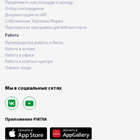
Предложите нам площади в аренду
Отбор поставщиков
Документация по API
Собственные Торговые Марки
Партнерская программа для веб-мастеров
Работа
Преимущества работы в Ригла
Работа в аптеке
Работа в офисе
Работа в контакт-центре
Охрана труда
Мы в социальных сетях
Приложение РИГЛА