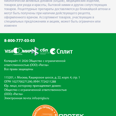
биологически активных добавок (БАДов), медицинских изделий,
товаров для ухода и красоты, бытовой химии и других сопутствующих
товаров. Рецептурные препараты доставляются до ближайшей аптеки и
могут быть получены при наличии действующего рецепта,
оформленного врачом. Ассортимент товаров, участвующих в
специальных предложениях и акциях, может быть ограничен или
изменен
8-800-777-03-03
Копирайт: © 2026 Общество с ограниченной
ответственностью (ООО) «Ригла»
Все права защищены
115201, г. Москва, Каширское шоссе, д. 22, корп. 4, стр. 1
ОГРН 1027700271290; ИНН 7724211288
Юр. лицо, которому принадлежит домен:
Общество с ограниченной ответственностью
(ООО) «Ригла»
Электронная почта:
info@rigla.ru