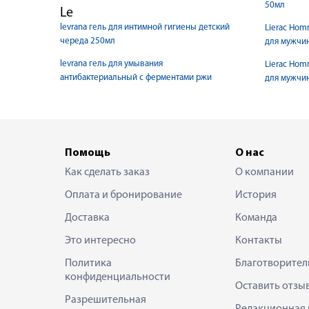
50мл
Le
levrana гель для интимной гигиены детский
Lierac Hom
череда 250мл
для мужчи
levrana гель для умывания
Lierac Hom
антибактериальный с ферментами ржи
для мужчи
Помощь
О нас
Как сделать заказ
О компании
Оплата и бронирование
История
Доставка
Команда
Это интересно
Контакты
Политика
Благотворител
конфиденциальности
Оставить отзы
Разрешительная