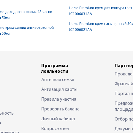
Lierac Premium крем для контура глаз
me дезодорант шарик 48 часов
LC1006031AA
н 50мл
Lierac Premium крем насыщенный 50
me крем-флюид антивозрастной
LC1006021AA
н 50мл
Программа
Партне
лояльности
Проведе
Аптечная семья
Франчай
Активация карты
Портал 
Правила участия
Предлож
Проверить баланс
площади
ьность
Личный кабинет
Отбор п
в
Вопрос-ответ
Докумен