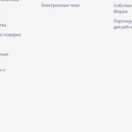
политика
Электронные чеки
Собстве
е
Марки
Партнер
тва
для веб-
 о поверке
ьные
ы с