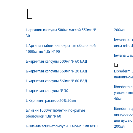
L
L-аргинин капсулы 500мг массой 550мг №
200мл
30
levrana ре
L-Аргинин таблетки покрытые оболочкой
лица refre
1000мг по 1,8г № 90
levrana ша
L-карнитин капсулы 500мг № 60 БАД
Li
L-карнитин капсулы 560мг № 20 БАД
Librederm 
ланолином 
L-карнитин капсулы 560мг № 60 БАД
librederm 
L-карнитин капсулы № 30
увлажняюща
40мл
L-Карнитин раствор 20% 50мл
librederm 
L-лизин 1000мг таблетки покрытые
липидовос
оболочкой 1,8г № 60
для душа с
L-Лизина эсцинат ампулы 1 мг/мл 5мл №10
200мл