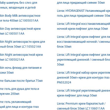
Baby шампунь без слез для
для лица придающий сияние 50мл
нных, младенцев и детей
Lierac HYDRAGENIST Увлажняющий кр
skin Body Milk антивозрастное
гель для лица придающий сияние 50
ля тела 400мл LC1005031AA
Lierac Lift Integral восстанавливающий
eskin Day антивозрастной крем
ночной крем-лифтинг для лица 50мл
50мл LC1005011AA
Lierac Lift Integral крем-лифтинг для л
skin Night антивозрастн крем для
восстанавливающий ночной / сменн
нный блок 50мл LC1105021AA
блок 50мл
skin Night антивозрастной крем
Lierac Lift Integral крем-лифтинг для л
50мл LC1005021AA
укрепляющий дневной / сменный бло
50мл
skin ночь флюид для питания и
кожи 50мл
Lierac Lift Integral набор крем укреп
дневной 50мл+крем для контура глаз
me бальзам после бритья 75мл
PN032024
me гель для душа для тела и
Lierac Lift Integral укрепляющий днев
 мужчин 200мл
крем-лифтинг для лица 50мл
mme гель увлажняющий
Lierac Premium крем бархатистый /
ий для лица и контура глаз
сменный блок 50мл LC1106011AA