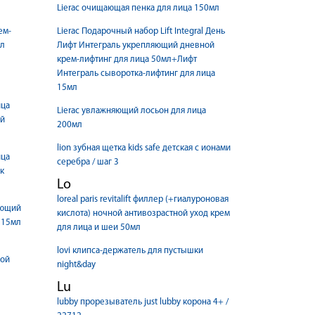
Lierac очищающая пенка для лица 150мл
ем-
Lierac Подарочный набор Lift Integral День
мл
Лифт Интеграль укрепляющий дневной
крем-лифтинг для лица 50мл+Лифт
Интеграль сыворотка-лифтинг для лица
15мл
ица
Lierac увлажняющий лосьон для лица
ый
200мл
lion зубная щетка kids safe детская с ионами
ица
серебра / шаг 3
к
Lo
loreal paris revitalift филлер (+гиалуроновая
ляющий
кислота) ночной антивозрастной уход крем
 15мл
для лица и шеи 50мл
lovi клипса-держатель для пустышки
ной
night&day
Lu
lubby прорезыватель just lubby корона 4+ /