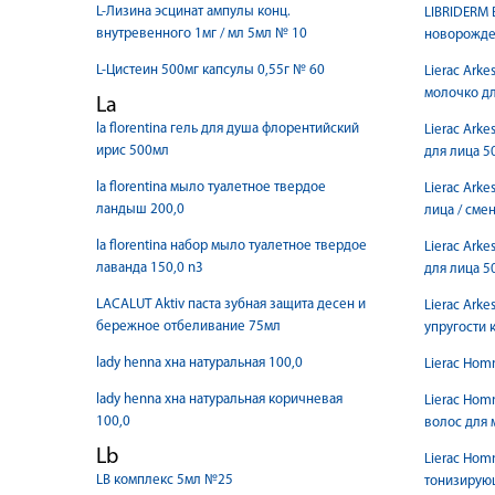
L-Лизина эсцинат ампулы конц.
LIBRIDERM 
внутревенного 1мг / мл 5мл № 10
новорожде
L-Цистеин 500мг капсулы 0,55г № 60
Lierac Arke
молочко д
La
la florentina гель для душа флорентийский
Lierac Ark
ирис 500мл
для лица 
la florentina мыло туалетное твердое
Lierac Arke
ландыш 200,0
лица / сме
la florentina набор мыло туалетное твердое
Lierac Arke
лаванда 150,0 n3
для лица 
LACALUT Aktiv паста зубная защита десен и
Lierac Arke
бережное отбеливание 75мл
упругости 
lady henna хна натуральная 100,0
Lierac Hom
lady henna хна натуральная коричневая
Lierac Hom
100,0
волос для
Lb
Lierac Ho
LB комплекс 5мл №25
тонизирующ