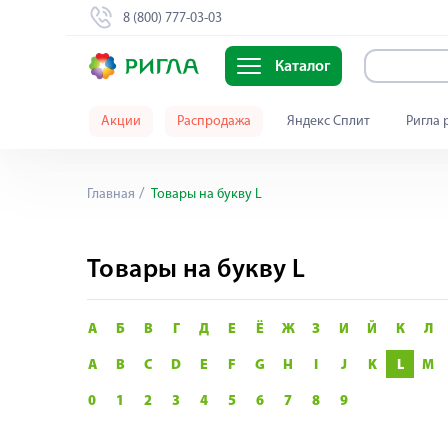
8 (800) 777-03-03
Каталог
Акции
Распродажа
Яндекс Сплит
Ригла 
Главная
Товары на букву L
Товары на букву L
А
Б
В
Г
Д
Е
Ё
Ж
З
И
Й
К
Л
A
B
C
D
E
F
G
H
I
J
K
L
M
0
1
2
3
4
5
6
7
8
9