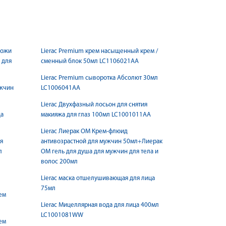
кожи
Lierac Premium крем насыщенный крем /
ь для
сменный блок 50мл LC1106021AA
Lierac Premium сыворотка Абсолют 30мл
ужчин
LC1006041AA
Lierac Двухфазный лосьон для снятия
ца
макияжа для глаз 100мл LC1001011AA
Lierac Лиерак ОМ Крем-флюид
я
антивозрастной для мужчин 50мл+Лиерак
л
ОМ гель для душа для мужчин для тела и
волос 200мл
Lierac маска отшелушивающая для лица
75мл
ем
Lierac Мицеллярная вода для лица 400мл
LC1001081WW
ем