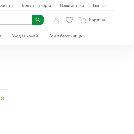
ецепты
Бонусная карта
Наши аптеки
Еще
Корзина
я
Уход за кожей
Сон и бессонница
Я