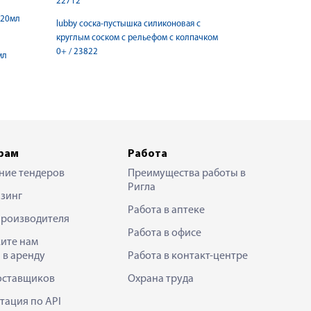
22712
 20мл
lubby соска-пустышка силиконовая с
круглым соском с рельефом с колпачком
0+ / 23822
мл
рам
Работа
ние тендеров
Преимущества работы в
Ригла
зинг
Работа в аптеке
производителя
Работа в офисе
ите нам
 в аренду
Работа в контакт-центре
оставщиков
Охрана труда
тация по API