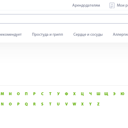
Арендодателям
Мои р
рекомендует
Простуда и грипп
Сердце и сосуды
Аллерги
М
Н
О
П
Р
С
Т
У
Ф
Х
Ц
Ч
Ш
Щ
Э
Ю
N
O
P
Q
R
S
T
U
V
W
X
Y
Z