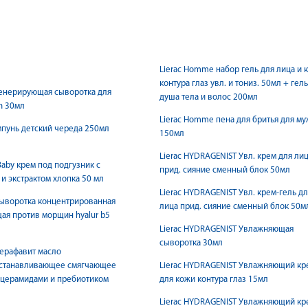
Lierac Homme набор гель для лица и 
контура глаз увл. и тониз. 50мл + гел
генерирующая сыворотка для
душа тела и волос 200мл
sh 30мл
Lierac Homme пена для бритья для м
мпунь детский череда 250мл
150мл
Lierac HYDRAGENIST Увл. крем для ли
Baby крем под подгузник с
прид. сияние сменный блок 50мл
и экстрактом хлопка 50 мл
Lierac HYDRAGENIST Увл. крем-гель дл
сыворотка концентрированная
лица прид. сияние сменный блок 50м
я против морщин hyalur b5
Lierac HYDRAGENIST Увлажняющая
сыворотка 30мл
церафавит масло
станавливающее смягчающее
Lierac HYDRAGENIST Увлажняющий кр
 церамидами и пребиотиком
для кожи контура глаз 15мл
Lierac HYDRAGENIST Увлажняющий кр