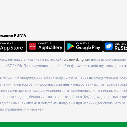
жение РИГЛА
Обращаем ваше внимание на то, что сайт
ulyanovsk.rigla.ru
носит исключительно 
ст. 437 ГК РФ. Для получения подробной информации о действующих ценах на 
ода № 697 "Об утверждении Правил выдачи разрешения на осуществление роз
ления такой торговли и доставки указанных лекарственных препаратов граж
твенными препаратами для медицинского применения дистанционным способом
венных средств, биологически активных добавок (БАДов), медицинских издел
 до ближайшей аптеки и могут быть получены при наличии действующего рец
ыть ограничен или изменен