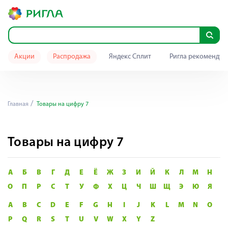
Акции
Распродажа
Яндекс Сплит
Ригла рекомендуе
Главная
Товары на цифру 7
Товары на цифру 7
А
Б
В
Г
Д
Е
Ё
Ж
З
И
Й
К
Л
М
Н
О
П
Р
С
Т
У
Ф
Х
Ц
Ч
Ш
Щ
Э
Ю
Я
A
B
C
D
E
F
G
H
I
J
K
L
M
N
O
P
Q
R
S
T
U
V
W
X
Y
Z