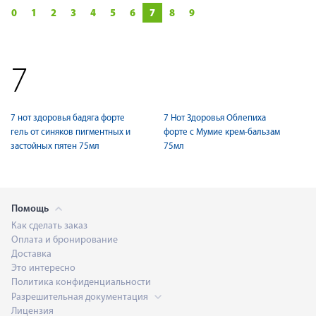
0
1
2
3
4
5
6
7
8
9
7
7 нот здоровья бадяга форте
7 Нот Здоровья Облепиха
гель от синяков пигментных и
форте с Мумие крем-бальзам
застойных пятен 75мл
75мл
Помощь
Как сделать заказ
Оплата и бронирование
Доставка
Это интересно
Политика конфиденциальности
Разрешительная документация
Лицензия