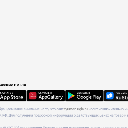
жение РИГЛА
Обращаем ваше внимание на то, что сайт
tyumen.rigla.ru
носит исключительно ин
К РФ. Для получения подробной информации о действующих ценах на товар и 