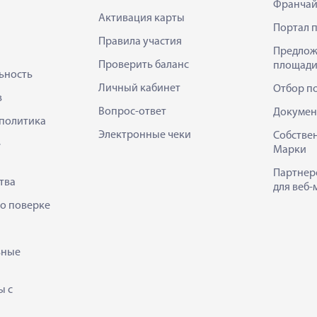
Франчай
Активация карты
Портал 
Правила участия
Предлож
Проверить баланс
площади
ьность
Личный кабинет
Отбор п
в
Вопрос-ответ
Докумен
политика
Электронные чеки
Собстве
е
Марки
Партнер
тва
для веб-
 о поверке
ьные
ы с