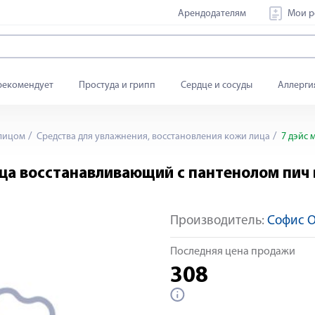
Арендодателям
Мои р
рекомендует
Простуда и грипп
Сердце и сосуды
Аллерги
 лицом
Средства для увлажнения, восстановления кожи лица
7 дэйс 
ица восстанавливающий с пантенолом пич
Производитель:
Софис 
Последняя цена продажи
308