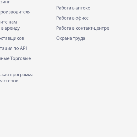
зинг
Работа в аптеке
производителя
Работа в офисе
ите нам
 в аренду
Работа в контакт-центре
оставщиков
Охрана труда
тация по API
нные Торговые
ская программа
мастеров