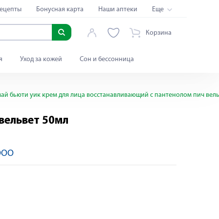
ецепты
Бонусная карта
Наши аптеки
Еще
Корзина
я
Уход за кожей
Сон и бессонница
май бьюти уик крем для лица восстанавливающий с пантенолом пич вел
 вельвет 50мл
ООО