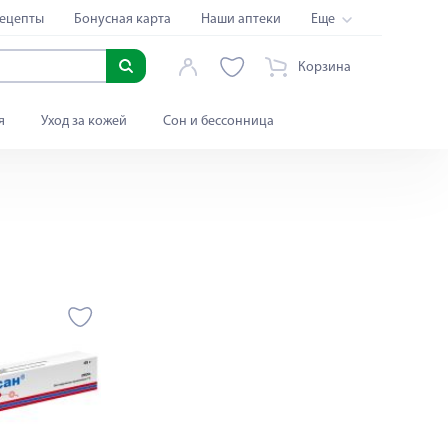
ецепты
Бонусная карта
Наши аптеки
Еще
Корзина
я
Уход за кожей
Сон и бессонница