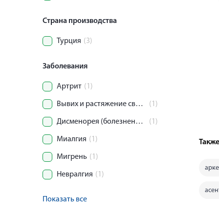
Страна производства
Турция
(3)
Заболевания
Артрит
(1)
Вывих и растяжение связочного аппарата сустава
(1)
Дисменорея (болезненные менструации)
(1)
Миалгия
(1)
Также
Мигрень
(1)
арке
Невралгия
(1)
асен
Показать все