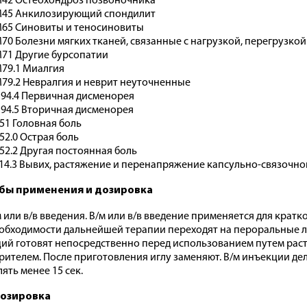
42 Остеохондроз позвоночника
45 Анкилозирующий спондилит
65 Синовиты и теносиновиты
70 Болезни мягких тканей, связанные с нагрузкой, перегрузкой
71 Другие бурсопатии
79.1 Миалгия
79.2 Невралгия и неврит неуточненные
94.4 Первичная дисменорея
94.5 Вторичная дисменорея
51 Головная боль
52.0 Острая боль
52.2 Другая постоянная боль
14.3 Вывих, растяжение и перенапряжение капсульно-связочног
бы применения и дозировка
 или в/в введения. В/м или в/в введение применяется для кратков
обходимости дальнейшей терапии переходят на пероральные л
ий готовят непосредственно перед использованием путем ра
рителем. После приготовления иглу заменяют. В/м инъекции дел
ять менее 15 сек.
озировка