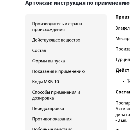
Артоксан: инструкция по применению
Произ
Производитель и страна
Владел
происхождения
Мефар 
Действующее вещество
Произв
Состав
Турция
Формы выпуска
Дейст
Показания к применению
Т
Коды МКБ-10
Соста
Способы применения и
дозировка
Препар
Передозировка
Активн
динатри
Противопоказания
- 2 мл.
Побочные действия