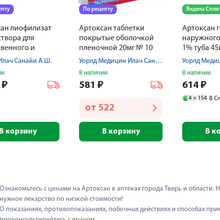
епту
По рецепту
Яндекс Спли
ан лиофилизат
Артоксан таблетки
Артоксан г
створа для
покрытые оболочкой
наружного
венного и
пленочной 20мг № 10
1% туба 45
имышечного
лач Санайи А.Ш.
Уорлд Медицин Илач Сан ве Тидж А.Ш.
ия 20мг
ии
В наличии
В наличии
створитель №3
4
₽
581
₽
614
₽
4 ×
154
В С
от
522
В корзину
В корзину
В к
Ознакомьтесь с ценами на Артоксан в аптеках города Тверь и области. На
нужное лекарство по низкой стоимости!
О показаниях, противопоказаниях, побочных действиях и способах при
проконсультируйтесь с врачом.