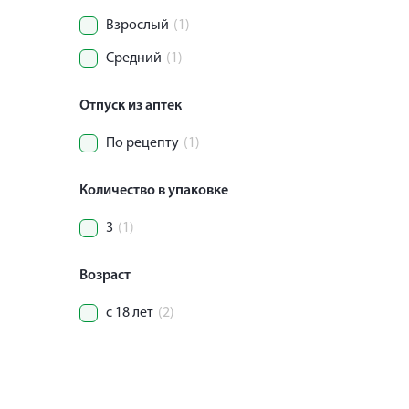
Взрослый
(1)
Средний
(1)
Отпуск из аптек
По рецепту
(1)
Количество в упаковке
3
(1)
Возраст
с 18 лет
(2)