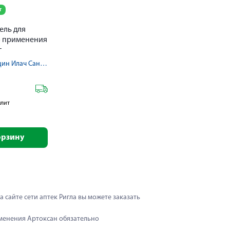
т
ель для
 применения
г
Уорлд Медицин Илач Сан ве Тидж А.Ш.
плит
орзину
 сайте сети аптек Ригла вы можете заказать 
менения Артоксан обязательно 