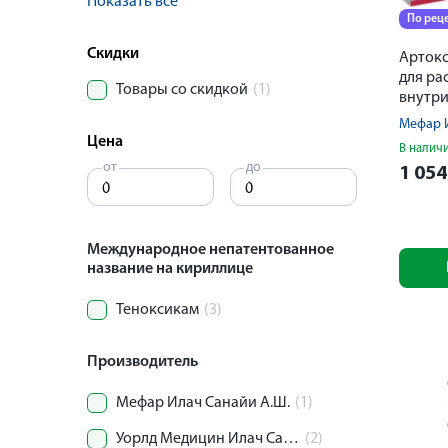
Показать все
По рец
Скидки
Артокс
для ра
Товары со скидкой
(1)
внутри
внутр
Мефар И
введен
Цена
В налич
№3+ра
от
до
1 05
Международное непатентованное
название на кириллице
Теноксикам
(3)
Производитель
Мефар Илач Санайи А.Ш.
(1)
Уорлд Медицин Илач Сан ве Тидж А.Ш.
(2)