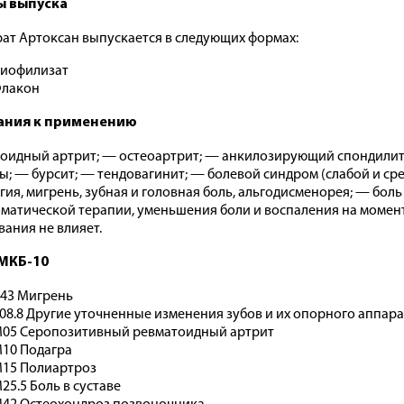
 выпуска
ат Артоксан выпускается в следующих формах:
иофилизат
лакон
ания к применению
оидный артрит; — остеоартрит; — анкилозирующий спондилит;
ы; — бурсит; — тендовагинит; — болевой синдром (слабой и сре
гия, мигрень, зубная и головная боль, альгодисменорея; — боль
матической терапии, уменьшения боли и воспаления на момен
вания не влияет.
МКБ-10
43 Мигрень
08.8 Другие уточненные изменения зубов и их опорного аппара
05 Серопозитивный ревматоидный артрит
10 Подагра
15 Полиартроз
25.5 Боль в суставе