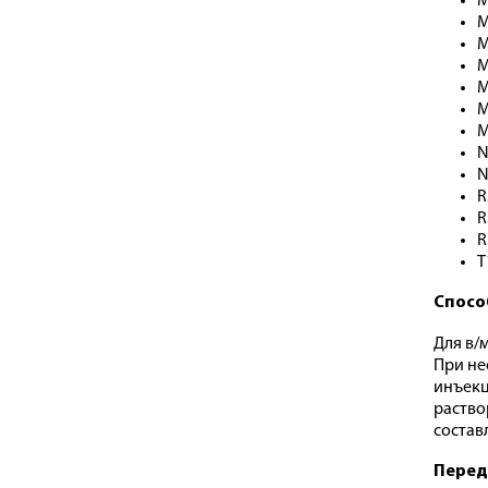
M
M
M
M
M
M
M
N
N
R
R
R
T
Спосо
Для в/м
При не
инъекц
раство
составл
Перед