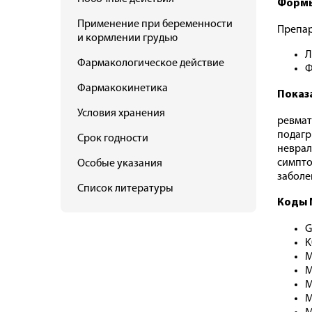
Формы
Применение при беременности
Препар
и кормлении грудью
Л
Фармакологическое действие
Ф
Фармакокинетика
Показ
Условия хранения
ревмат
подагр
Срок годности
неврал
симпто
Особые указания
заболе
Список литературы
Коды 
G
K
M
M
M
M