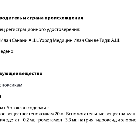
водитель и страна происхождения
ец регистрационного удостоверения:
Илач Санайи А.Ш., Уорлд Медицин Илач Сан ве Тидж А.Ш.
едено:
вующее вещество
еноксикам
в
ат Артоксан содержит:
ое вещество: теноксикам 20 мг Вспомогательные вещества: маннит
я эдетат - 0.2 мг, трометамол - 3.3 мг, натрия гидроксид и хлори