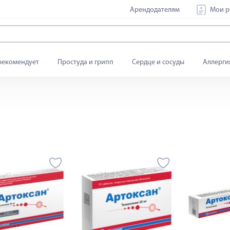
Арендодателям
Мои р
рекомендует
Простуда и грипп
Сердце и сосуды
Аллерги