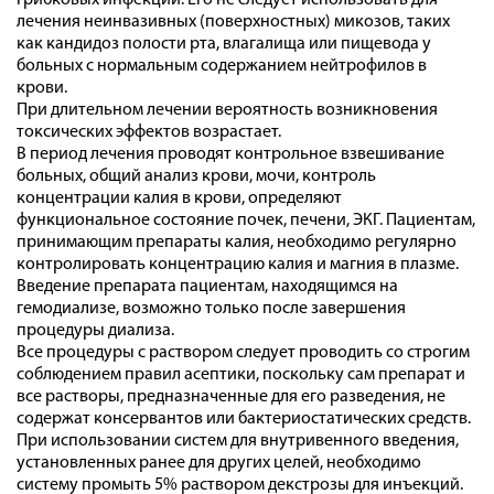
грибковых инфекций. Его не следует использовать для
лечения неинвазивных (поверхностных) микозов, таких
как кандидоз полости рта, влагалища или пищевода у
больных с нормальным содержанием нейтрофилов в
крови.
При длительном лечении вероятность возникновения
токсических эффектов возрастает.
В период лечения проводят контрольное взвешивание
больных, общий анализ крови, мочи, контроль
концентрации калия в крови, определяют
функциональное состояние почек, печени, ЭКГ. Пациентам,
принимающим препараты калия, необходимо регулярно
контролировать концентрацию калия и магния в плазме.
Введение препарата пациентам, находящимся на
гемодиализе, возможно только после завершения
процедуры диализа.
Все процедуры с раствором следует проводить со строгим
соблюдением правил асептики, поскольку сам препарат и
все растворы, предназначенные для его разведения, не
содержат консервантов или бактериостатических средств.
При использовании систем для внутривенного введения,
установленных ранее для других целей, необходимо
систему промыть 5% раствором декстрозы для инъекций.