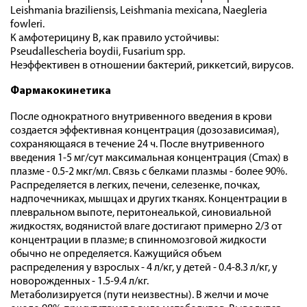
Leishmania braziliensis, Leishmania mexicana, Naegleria
fowleri.
К амфотерицину В, как правило устойчивы:
Pseudallescheria boydii, Fusarium spp.
Неэффективен в отношении бактерий, риккетсий, вирусов.
Фармакокинетика
После однократного внутривенного введения в крови
создается эффективная концентрация (дозозависимая),
сохраняющаяся в течение 24 ч. После внутривенного
введения 1-5 мг/сут максимальная концентрация (Cmax) в
плазме - 0.5-2 мкг/мл. Связь с белками плазмы - более 90%.
Распределяется в легких, печени, селезенке, почках,
надпочечниках, мышцах и других тканях. Концентрации в
плевральном выпоте, перитонеалькой, синовиальной
жидкостях, водянистой влаге достигают примерно 2/3 от
концентрации в плазме; в спинномозговой жидкости
обычно не определяется. Кажущийся объем
распределения у взрослых - 4 л/кг, у детей - 0.4-8.3 л/кг, у
новорожденных - 1.5-9.4 л/кг.
Метаболизируется (пути неизвестны). В желчи и моче