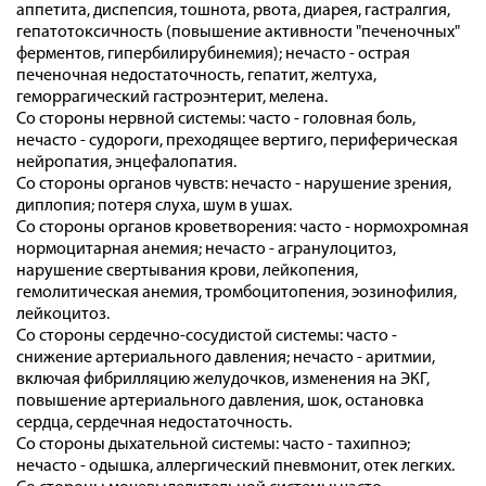
аппетита, диспепсия, тошнота, рвота, диарея, гастралгия,
гепатотоксичность (повышение активности "печеночных"
ферментов, гипербилирубинемия); нечасто - острая
печеночная недостаточность, гепатит, желтуха,
геморрагический гастроэнтерит, мелена.
Со стороны нервной системы: часто - головная боль,
нечасто - судороги, преходящее вертиго, периферическая
нейропатия, энцефалопатия.
Со стороны органов чувств: нечасто - нарушение зрения,
диплопия; потеря слуха, шум в ушах.
Со стороны органов кроветворения: часто - нормохромная
нормоцитарная анемия; нечасто - агранулоцитоз,
нарушение свертывания крови, лейкопения,
гемолитическая анемия, тромбоцитопения, эозинофилия,
лейкоцитоз.
Со стороны сердечно-сосудистой системы: часто -
снижение артериального давления; нечасто - аритмии,
включая фибрилляцию желудочков, изменения на ЭКГ,
повышение артериального давления, шок, остановка
сердца, сердечная недостаточность.
Со стороны дыхательной системы: часто - тахипноэ;
нечасто - одышка, аллергический пневмонит, отек легких.