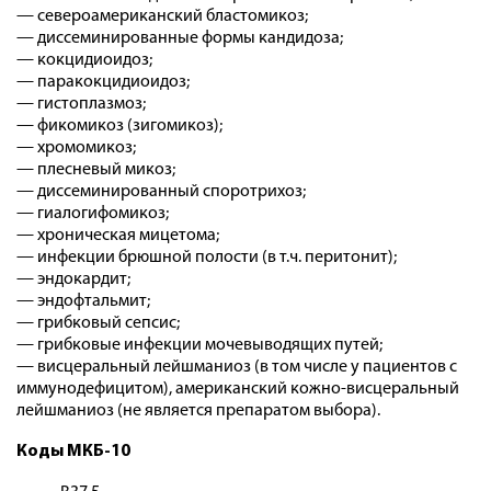
— североамериканский бластомикоз;
— диссеминированные формы кандидоза;
— кокцидиоидоз;
— паракокцидиоидоз;
— гистоплазмоз;
— фикомикоз (зигомикоз);
— хромомикоз;
— плесневый микоз;
— диссеминированный споротрихоз;
— гиалогифомикоз;
— хроническая мицетома;
— инфекции брюшной полости (в т.ч. перитонит);
— эндокардит;
— эндофтальмит;
— грибковый сепсис;
— грибковые инфекции мочевыводящих путей;
— висцеральный лейшманиоз (в том числе у пациентов с
иммунодефицитом), американский кожно-висцеральный
лейшманиоз (не является препаратом выбора).
Коды МКБ-10