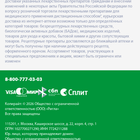
доставки указанных лекарственных препаратов гражданам и внесении
изменений в некоторые акты Правительства Российской Федерации по
вопросу розничной торговли лекарственными препаратами для
медицинского применения дистанционным способом", курьерская
доставка из интернет-аптеки возможна только для определённых
категорий товаров: безрецептурных лекарственных средств,
биологически активных добавок (БАДов), медицинских изделий,
товаров для ухода и красоты, бытовой химии и других сопутствующих
товаров. Рецептурные препараты доставляются до ближайшей аптеки и
могут быть получены при наличии действующего рецепта,
оформленного врачом. Ассортимент товаров, участвующих в
специальных предложениях и акциях, может быть ограничен или
изменен
8-800-777-03-03
Копирайт: © 2026 Общество с ограниченной
ответственностью (ООО) «Ригла»
Все права защищены
115201, г. Москва, Каширское шоссе, д. 22, корп. 4, стр. 1
ОГРН 1027700271290; ИНН 7724211288
Юр. лицо, которому принадлежит домен:
Общество с ограниченной ответственностью