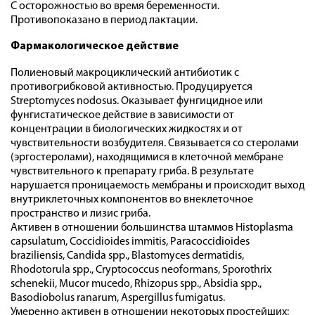
С осторожностью во время беременности.
Противопоказано в период лактации.
Фармакологическое действие
Полиеновый макроциклический антибиотик с
противогрибковой активностью. Продуцируется
Streptomyces nodosus. Оказывает фунгицидное или
фунгистатическое действие в зависимости от
концентрации в биологических жидкостях и от
чувствительности возбудителя. Связывается со стеролами
(эргостеролами), находящимися в клеточной мембране
чувствительного к препарату гриба. В результате
нарушается проницаемость мембраны и происходит выход
внутриклеточных компонентов во внеклеточное
пространство и лизис гриба.
Активен в отношении большинства штаммов Histoplasma
capsulatum, Coccidioides immitis, Paracoccidioides
braziliensis, Candida spp., Blastomyces dermatidis,
Rhodotorula spp., Cryptococcus neoformans, Sporothrix
schenekii, Mucor mucedo, Rhizopus spp., Absidia spp.,
Basodiobolus ranarum, Aspergillus fumigatus.
Умеренно активен в отношении некоторых простейших: