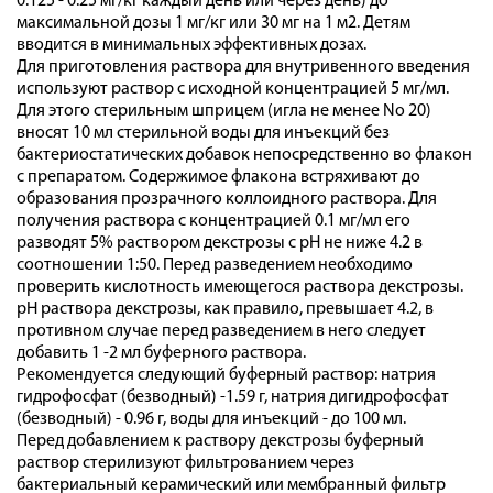
0.125 - 0.25 мг/кг каждый день или через день) до
максимальной дозы 1 мг/кг или 30 мг на 1 м2. Детям
вводится в минимальных эффективных дозах.
Для приготовления раствора для внутривенного введения
используют раствор с исходной концентрацией 5 мг/мл.
Для этого стерильным шприцем (игла не менее No 20)
вносят 10 мл стерильной воды для инъекций без
бактериостатических добавок непосредственно во флакон
с препаратом. Содержимое флакона встряхивают до
образования прозрачного коллоидного раствора. Для
получения раствора с концентрацией 0.1 мг/мл его
разводят 5% раствором декстрозы с рН не ниже 4.2 в
соотношении 1:50. Перед разведением необходимо
проверить кислотность имеющегося раствора декстрозы.
рН раствора декстрозы, как правило, превышает 4.2, в
противном случае перед разведением в него следует
добавить 1 -2 мл буферного раствора.
Рекомендуется следующий буферный раствор: натрия
гидрофосфат (безводный) -1.59 г, натрия дигидрофосфат
(безводный) - 0.96 г, воды для инъекций - до 100 мл.
Перед добавлением к раствору декстрозы буферный
раствор стерилизуют фильтрованием через
бактериальный керамический или мембранный фильтр