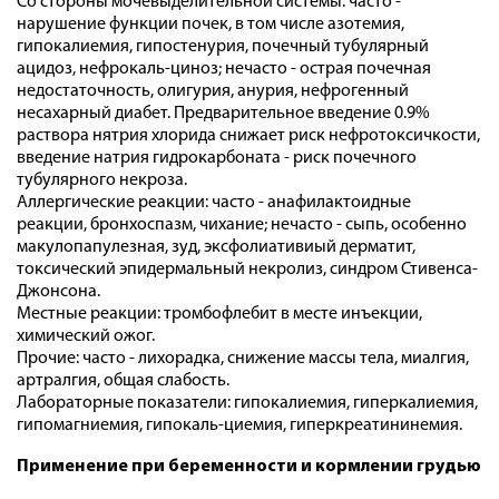
Со стороны мочевыделительной системы: часто -
нарушение функции почек, в том числе азотемия,
гипокалиемия, гипостенурия, почечный тубулярный
ацидоз, нефрокаль-циноз; нечасто - острая почечная
недостаточность, олигурия, анурия, нефрогенный
несахарный диабет. Предварительное введение 0.9%
раствора нятрия хлорида снижает риск нефротоксичкости,
введение натрия гидрокарбоната - риск почечного
тубулярного некроза.
Аллергические реакции: часто - анафилактоидные
реакции, бронхоспазм, чихание; нечасто - сыпь, особенно
макулопапулезная, зуд, эксфолиативиый дерматит,
токсический эпидермальный некролиз, синдром Стивенса-
Джонсона.
Местные реакции: тромбофлебит в месте инъекции,
химический ожог.
Прочие: часто - лихорадка, снижение массы тела, миалгия,
артралгия, общая слабость.
Лабораторные показатели: гипокалиемия, гиперкалиемия,
гипомагниемия, гипокаль-циемия, гиперкреатининемия.
Применение при беременности и кормлении грудью