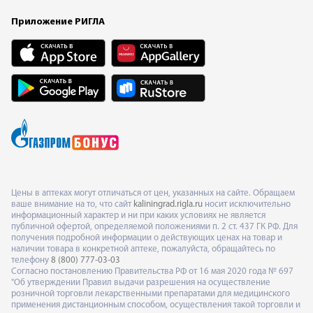
Приложение РИГЛА
Цены в аптеках могут отличаться от цен, указанных на сайте. Обращаем
ваше внимание на то, что сайт
kaliningrad.rigla.ru
носит исключительно
информационный характер и ни при каких условиях не является
публичной офертой, определяемой положениями п. 2 ст. 437 ГК РФ. Для
получения подробной информации о действующих ценах на товар и
наличии товара в конкретной аптеке, пожалуйста, обращайтесь по
телефону
8 (800) 777-03-03
Согласно постановлению Правительства РФ от 16 мая 2020 года № 697
"Об утверждении Правил выдачи разрешения на осуществление
розничной торговли лекарственными препаратами для медицинского
применения дистанционным способом, осуществления такой торговли и