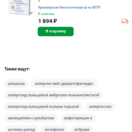
3
Армавирская биологическая ф-ка ФГУП
В наличии
1 894
₽
В корзину
Также ищут:
алеценза
аллерген лайс дерматофагоидес
аллергоид пыльцевой амброзии полыннолистной
аллергоид пыльцевой полыни горькой
аллергостин
ампициллин+сульбактам
амфотерицин в
антиква рапид
антифагин
апбрави