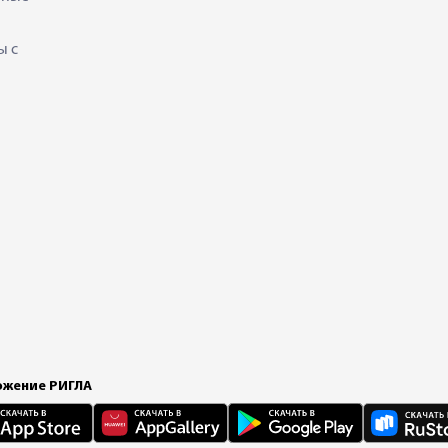
ы с
жение РИГЛА