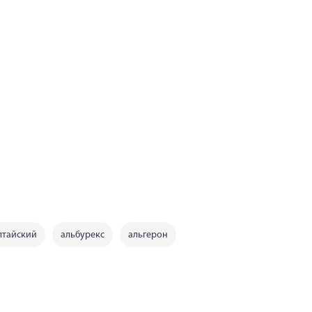
лтайский
альбурекс
альгерон