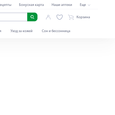
ецепты
Бонусная карта
Наши аптеки
Еще
Корзина
я
Уход за кожей
Сон и бессонница