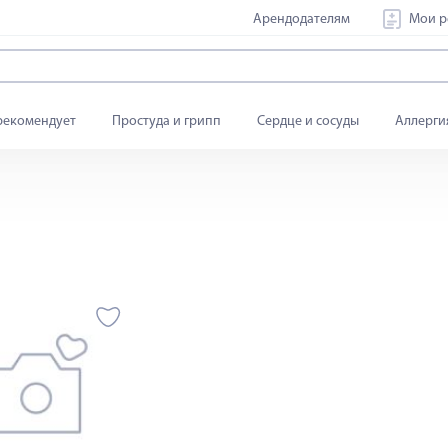
Арендодателям
Мои р
рекомендует
Простуда и грипп
Сердце и сосуды
Аллерги