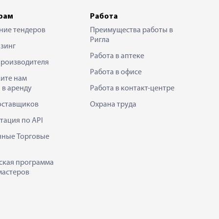
рам
Работа
ние тендеров
Преимущества работы в
Ригла
зинг
Работа в аптеке
производителя
Работа в офисе
ите нам
 в аренду
Работа в контакт-центре
оставщиков
Охрана труда
тация по API
нные Торговые
ская программа
мастеров