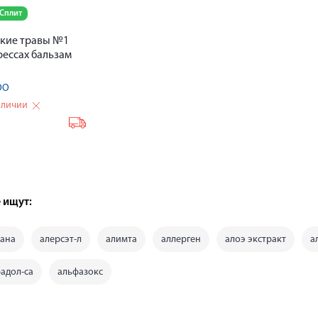
 Сплит
кие травы №1
рессах бальзам
ОО
аличии
₽
 ищут:
рана
алерсэт-л
алимта
аллерген
алоэ экстракт
а
адол-са
альфазокс