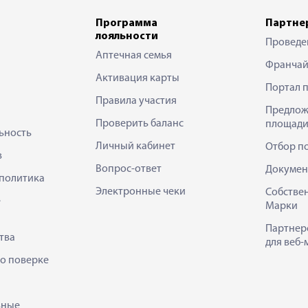
Программа
Партне
лояльности
Проведе
Аптечная семья
Франчай
Активация карты
Портал 
Правила участия
Предлож
Проверить баланс
площади
ьность
Личный кабинет
Отбор п
в
Вопрос-ответ
Докумен
политика
Электронные чеки
Собстве
е
Марки
Партнер
тва
для веб-
 о поверке
ьные