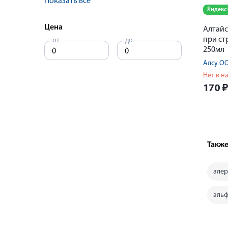
Показать все
Яндекс
Цена
Алтайс
при ст
от
до
250мл
Алсу О
Нет в н
170
Также
але
альф